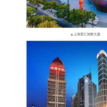
▲上海置汇旭辉大厦